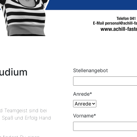
tudium
Stellenangebot
Anrede
*
 Teamgeist sind bei
Vorname
*
s Spaß und Erfolg Hand