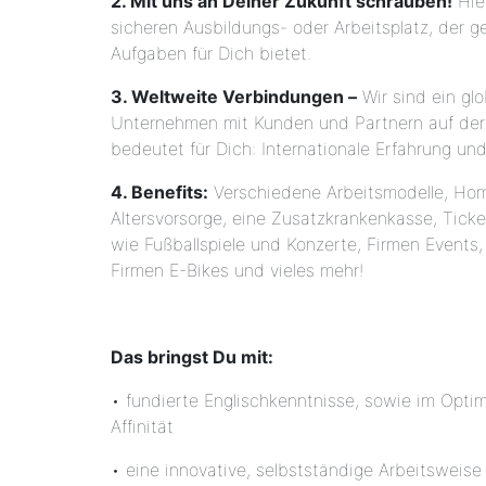
2. Mit uns an Deiner Zukunft schrauben!
Hier
sicheren Ausbildungs- oder Arbeitsplatz, der g
Aufgaben für Dich bietet.
3. Weltweite Verbindungen –
Wir sind ein gl
Unternehmen mit Kunden und Partnern auf der
bedeutet für Dich: Internationale Erfahrung und
4. Benefits:
V
erschiedene Arbeitsmodelle, Hom
Altersvorsorge, eine Zusatzkrankenkasse, Ticke
wie Fußballspiele und Konzerte, Firmen Events,
Firmen E-Bikes und vieles mehr!
Das bringst Du mit:
• fundierte Englischkenntnisse, sowie im Optima
Affinität
• eine innovative, selbstständige Arbeitsweise